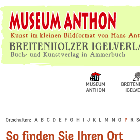
Kunst im kleinen Bildformat von Hans A
Buch- und Kunstverlag in Ammerbuch
MUSEUM
BREITEN
ANTHON
IGELV
Ortschaften:
A
B
C
D
E
F
G
H
I
J
K
L
M
N
O
P
R
S
So finden Sie Ihren Ort