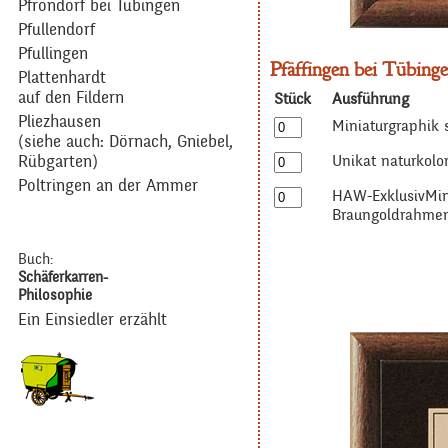
Pfrondorf bei Tübingen
Pfullendorf
Pfullingen
Pfäffingen bei Tübinge
Plattenhardt
auf den Fildern
Stück
Ausführung
Pliezhausen
Miniaturgraphik 
(siehe auch:
Dörnach
,
Gniebel
,
Unikat naturkolor
Rübgarten
)
Poltringen an der Ammer
HAW-ExklusivMin
Braungoldrahme
Buch:
Schäferkarren-
Philosophie
Ein Einsiedler erzählt