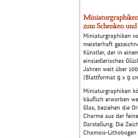
Miniaturgraphike
zum Schenken und
Miniaturgraphiken v
meisterhaft gezeichn
Künstler, der in eine
einsiedlerisches Glüc
Jahren weit über 10
(Blattformat 9 x 9 c
Miniaturgraphiken k
käuflich erworben we
Glas, beziehen die O
Charme aus der feine
Darstellung. Die Zei
Chamois-Lithobogen 